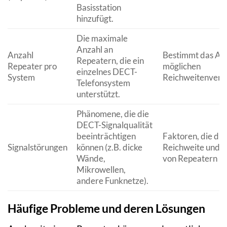
Basisstation
hinzufügt.
Die maximale
Anzahl an
Anzahl
Bestimmt das Au
Repeatern, die ein
Repeater pro
möglichen
einzelnes DECT-
System
Reichweitenverg
Telefonsystem
unterstützt.
Phänomene, die die
DECT-Signalqualität
beeinträchtigen
Faktoren, die die
Signalstörungen
können (z.B. dicke
Reichweite und d
Wände,
von Repeatern be
Mikrowellen,
andere Funknetze).
Häufige Probleme und deren Lösungen