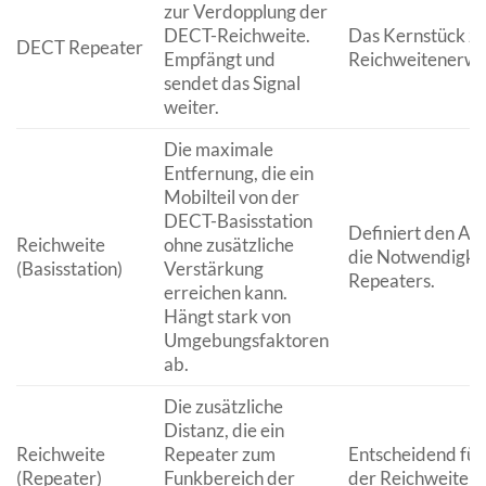
zur Verdopplung der
DECT-Reichweite.
Das Kernstück zu
DECT Repeater
Empfängt und
Reichweitenerwe
sendet das Signal
weiter.
Die maximale
Entfernung, die ein
Mobilteil von der
DECT-Basisstation
Definiert den Au
Reichweite
ohne zusätzliche
die Notwendigkei
(Basisstation)
Verstärkung
Repeaters.
erreichen kann.
Hängt stark von
Umgebungsfaktoren
ab.
Die zusätzliche
Distanz, die ein
Reichweite
Repeater zum
Entscheidend für 
(Repeater)
Funkbereich der
der Reichweiten