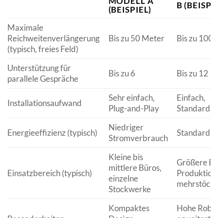
MODELL A
B (BEISPI
(BEISPIEL)
Maximale
Reichweitenverlängerung
Bis zu 50 Meter
Bis zu 100
(typisch, freies Feld)
Unterstützung für
Bis zu 6
Bis zu 12
parallele Gespräche
Sehr einfach,
Einfach,
Installationsaufwand
Plug-and-Play
Standardko
Niedriger
Energieeffizienz (typisch)
Standard
Stromverbrauch
Kleine bis
Größere Bü
mittlere Büros,
Einsatzbereich (typisch)
Produktion
einzelne
mehrstöck
Stockwerke
Kompaktes
Hohe Robus